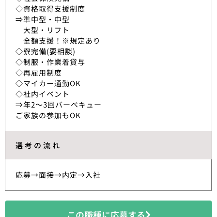
◇資格取得支援制度
⇒準中型・中型
大型・リフト
全額支援！※規定あり
◇寮完備(要相談)
◇制服・作業着貸与
◇再雇用制度
◇マイカー通勤OK
◇社内イベント
⇒年2～3回バーベキュー
ご家族の参加もOK
選考の流れ
応募→面接→内定→入社
この職種に応募する